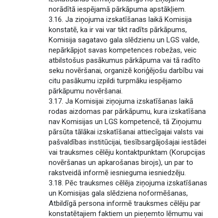
norādītā iespējamā pārkāpuma apstākļiem.
3.16. Ja ziņojuma izskatīšanas laikā Komisija
konstatē, ka ir vai var tikt radīts pārkāpums,
Komisija sagatavo gala slēdzienu un LGS valde,
nepārkāpjot savas kompetences robežas, veic
atbilstošus pasākumus pārkāpuma vai tā radīto
seku novēršanai, organizē koriģējošu darbību vai
citu pasākumu izpildi turpmāku iespējamo
pārkāpumu novēršanai.
3.17. Ja Komisijai ziņojuma izskatīšanas laikā
rodas aizdomas par pārkāpumu, kura izskatīšana
nav Komisijas un LGS kompetencē, tā Ziņojumu
pārsūta tālākai izskatīšanai attiecīgajai valsts vai
pašvaldības institūcijai, tiesībsargājošajai iestādei
vai trauksmes cēlēju kontaktpunktam (Korupcijas
novēršanas un apkarošanas birojs), un par to
rakstveidā informē iesnieguma iesniedzēju.
3.18. Pēc trauksmes cēlēja ziņojuma izskatīšanas
un Komisijas gala slēdziena noformēšanas,
Atbildīgā persona informē trauksmes cēlēju par
konstatētajiem faktiem un pieņemto lēmumu vai