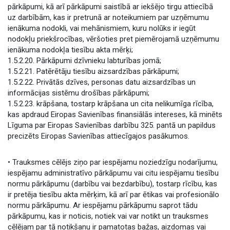
pārkāpumi, kā arī pārkāpumi saistībā ar iekšējo tirgu attiecībā
uz darbībām, kas ir pretrunā ar noteikumiem par uzņēmumu
ienākuma nodokli, vai mehānismiem, kuru nolūks ir iegūt
nodokļu priekšrocības, vēršoties pret piemērojamā uzņēmumu
ienākuma nodokļa tiesību akta mērķi;
1.5.2.20. Pārkāpumi dzīvnieku labturības jomā;
1.5.2.21. Patērētāju tiesību aizsardzības pārkāpumi;
1.5.2.22. Privātās dzīves, personas datu aizsardzības un
informācijas sistēmu drošības pārkāpumi;
1.5.2.23. krāpšana, tostarp krāpšana un cita nelikumīga rīcība,
kas apdraud Eiropas Savienības finansiālās intereses, kā minēts
Līguma par Eiropas Savienības darbību 325. pantā un papildus
precizēts Eiropas Savienības attiecīgajos pasākumos.
• Trauksmes cēlējs ziņo par iespējamu noziedzīgu nodarījumu,
iespējamu administratīvo pārkāpumu vai citu iespējamu tiesību
normu pārkāpumu (darbību vai bezdarbību), tostarp rīcību, kas
ir pretēja tiesību akta mērķim, kā arī par ētikas vai profesionālo
normu pārkāpumu. Ar iespējamu pārkāpumu saprot tādu
pārkāpumu, kas ir noticis, notiek vai var notikt un trauksmes
cēlējam par tā notikšanu ir pamatotas bažas, aizdomas vai