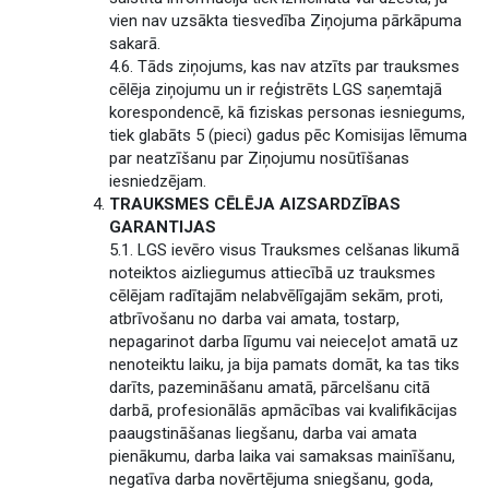
vien nav uzsākta tiesvedība Ziņojuma pārkāpuma
sakarā.
4.6. Tāds ziņojums, kas nav atzīts par trauksmes
cēlēja ziņojumu un ir reģistrēts LGS saņemtajā
korespondencē, kā fiziskas personas iesniegums,
tiek glabāts 5 (pieci) gadus pēc Komisijas lēmuma
par neatzīšanu par Ziņojumu nosūtīšanas
iesniedzējam.
TRAUKSMES CĒLĒJA AIZSARDZĪBAS
GARANTIJAS
5.1. LGS ievēro visus Trauksmes celšanas likumā
noteiktos aizliegumus attiecībā uz trauksmes
cēlējam radītajām nelabvēlīgajām sekām, proti,
atbrīvošanu no darba vai amata, tostarp,
nepagarinot darba līgumu vai neieceļot amatā uz
nenoteiktu laiku, ja bija pamats domāt, ka tas tiks
darīts, pazemināšanu amatā, pārcelšanu citā
darbā, profesionālās apmācības vai kvalifikācijas
paaugstināšanas liegšanu, darba vai amata
pienākumu, darba laika vai samaksas mainīšanu,
negatīva darba novērtējuma sniegšanu, goda,