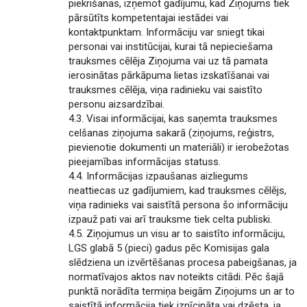
piekrišanas, izņemot gadījumu, kad Ziņojums tiek
pārsūtīts kompetentajai iestādei vai
kontaktpunktam. Informāciju var sniegt tikai
personai vai institūcijai, kurai tā nepieciešama
trauksmes cēlēja Ziņojuma vai uz tā pamata
ierosinātas pārkāpuma lietas izskatīšanai vai
trauksmes cēlēja, viņa radinieku vai saistīto
personu aizsardzībai.
4.3. Visai informācijai, kas saņemta trauksmes
celšanas ziņojuma sakarā (ziņojums, reģistrs,
pievienotie dokumenti un materiāli) ir ierobežotas
pieejamības informācijas statuss.
4.4. Informācijas izpaušanas aizliegums
neattiecas uz gadījumiem, kad trauksmes cēlējs,
viņa radinieks vai saistītā persona šo informāciju
izpauž pati vai arī trauksme tiek celta publiski.
4.5. Ziņojumus un visu ar to saistīto informāciju,
LGS glabā 5 (pieci) gadus pēc Komisijas gala
slēdziena un izvērtēšanas procesa pabeigšanas, ja
normatīvajos aktos nav noteikts citādi. Pēc šajā
punktā norādīta termiņa beigām Ziņojums un ar to
saistītā informācija tiek iznīcināta vai dzēsta, ja