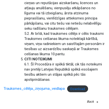
cieņas un reputācijas aizskaršanu, licences un
atļauju anulēšanu, vienpusēju atkāpšanos no
līguma vai tā izbeigšanu, ārsta atzinuma
pieprasīšanu, vienlīdzīgas attieksmes principa
pārkāpšanu, vai citu tiešu vai netiešu nelabvēlīgu
seku radīšanu trauksmes cēlējam.
5.2. Ar brīdi, kad trauksmes cēlējs ir cēlis trauksmi
Trauksmes celšanas likuma noteiktajā kārtībā,
viņam, viņa radiniekiem un saistītajām personām ir
tiesības uz aizsardzību saskaņā ar Trauksmes
celšanas likuma 10.pantu.
CITI NOTEIKUMI
6.1. Šī Procedūra ir spēkā tiktāl, cik tās noteikumi
nav pretēji Latvijas Republikā spēkā esošajiem
tiesību aktiem un stājas spēkā pēc tās
apstiprināšanas.
Trauksmes_cēlēja_ziņojuma_veidlapa
Download
Back