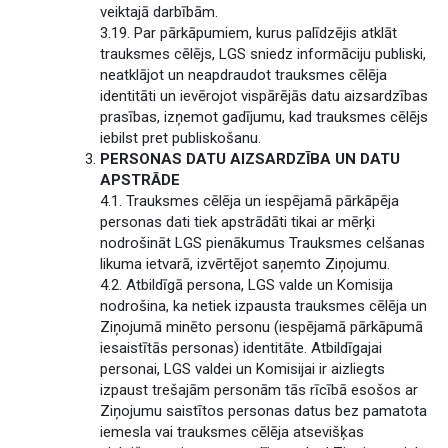
veiktajā darbībām.
3.19. Par pārkāpumiem, kurus palīdzējis atklāt
trauksmes cēlējs, LGS sniedz informāciju publiski,
neatklājot un neapdraudot trauksmes cēlēja
identitāti un ievērojot vispārējās datu aizsardzības
prasības, izņemot gadījumu, kad trauksmes cēlējs
iebilst pret publiskošanu.
PERSONAS DATU AIZSARDZĪBA UN DATU
APSTRĀDE
4.1. Trauksmes cēlēja un iespējamā pārkāpēja
personas dati tiek apstrādāti tikai ar mērķi
nodrošināt LGS pienākumus Trauksmes celšanas
likuma ietvarā, izvērtējot saņemto Ziņojumu.
4.2. Atbildīgā persona, LGS valde un Komisija
nodrošina, ka netiek izpausta trauksmes cēlēja un
Ziņojumā minēto personu (iespējamā pārkāpumā
iesaistītās personas) identitāte. Atbildīgajai
personai, LGS valdei un Komisijai ir aizliegts
izpaust trešajām personām tās rīcībā esošos ar
Ziņojumu saistītos personas datus bez pamatota
iemesla vai trauksmes cēlēja atsevišķas