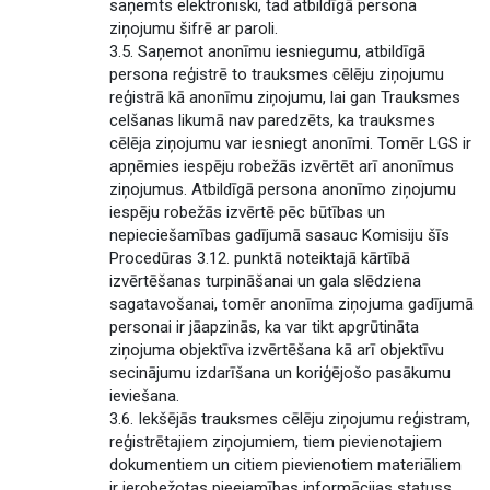
saņemts elektroniski, tad atbildīgā persona
ziņojumu šifrē ar paroli.
3.5. Saņemot anonīmu iesniegumu, atbildīgā
persona reģistrē to trauksmes cēlēju ziņojumu
reģistrā kā anonīmu ziņojumu, lai gan Trauksmes
celšanas likumā nav paredzēts, ka trauksmes
cēlēja ziņojumu var iesniegt anonīmi. Tomēr LGS ir
apņēmies iespēju robežās izvērtēt arī anonīmus
ziņojumus. Atbildīgā persona anonīmo ziņojumu
iespēju robežās izvērtē pēc būtības un
nepieciešamības gadījumā sasauc Komisiju šīs
Procedūras 3.12. punktā noteiktajā kārtībā
izvērtēšanas turpināšanai un gala slēdziena
sagatavošanai, tomēr anonīma ziņojuma gadījumā
personai ir jāapzinās, ka var tikt apgrūtināta
ziņojuma objektīva izvērtēšana kā arī objektīvu
secinājumu izdarīšana un koriģējošo pasākumu
ieviešana.
3.6. Iekšējās trauksmes cēlēju ziņojumu reģistram,
reģistrētajiem ziņojumiem, tiem pievienotajiem
dokumentiem un citiem pievienotiem materiāliem
ir ierobežotas pieejamības informācijas statuss.