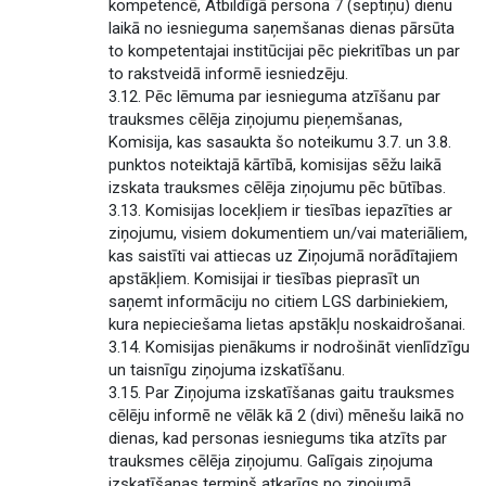
kompetencē, Atbildīgā persona 7 (septiņu) dienu
laikā no iesnieguma saņemšanas dienas pārsūta
to kompetentajai institūcijai pēc piekritības un par
to rakstveidā informē iesniedzēju.
3.12. Pēc lēmuma par iesnieguma atzīšanu par
trauksmes cēlēja ziņojumu pieņemšanas,
Komisija, kas sasaukta šo noteikumu 3.7. un 3.8.
punktos noteiktajā kārtībā, komisijas sēžu laikā
izskata trauksmes cēlēja ziņojumu pēc būtības.
3.13. Komisijas locekļiem ir tiesības iepazīties ar
ziņojumu, visiem dokumentiem un/vai materiāliem,
kas saistīti vai attiecas uz Ziņojumā norādītajiem
apstākļiem. Komisijai ir tiesības pieprasīt un
saņemt informāciju no citiem LGS darbiniekiem,
kura nepieciešama lietas apstākļu noskaidrošanai.
3.14. Komisijas pienākums ir nodrošināt vienlīdzīgu
un taisnīgu ziņojuma izskatīšanu.
3.15. Par Ziņojuma izskatīšanas gaitu trauksmes
cēlēju informē ne vēlāk kā 2 (divi) mēnešu laikā no
dienas, kad personas iesniegums tika atzīts par
trauksmes cēlēja ziņojumu. Galīgais ziņojuma
izskatīšanas termiņš atkarīgs no ziņojumā