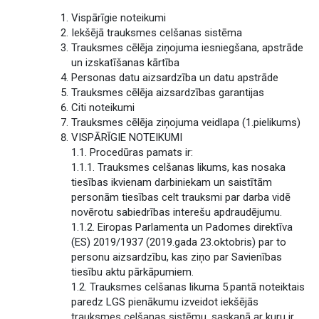
Vispārīgie noteikumi
Iekšējā trauksmes celšanas sistēma
Trauksmes cēlēja ziņojuma iesniegšana, apstrāde
un izskatīšanas kārtība
Personas datu aizsardzība un datu apstrāde
Trauksmes cēlēja aizsardzības garantijas
Citi noteikumi
Trauksmes cēlēja ziņojuma veidlapa (1.pielikums)
VISPĀRĪGIE NOTEIKUMI
1.1. Procedūras pamats ir:
1.1.1. Trauksmes celšanas likums, kas nosaka
tiesības ikvienam darbiniekam un saistītām
personām tiesības celt trauksmi par darba vidē
novērotu sabiedrības interešu apdraudējumu.
1.1.2. Eiropas Parlamenta un Padomes direktīva
(ES) 2019/1937 (2019.gada 23.oktobris) par to
personu aizsardzību, kas ziņo par Savienības
tiesību aktu pārkāpumiem.
1.2. Trauksmes celšanas likuma 5.pantā noteiktais
paredz LGS pienākumu izveidot iekšējās
trauksmes celšanas sistēmu, saskaņā ar kuru ir