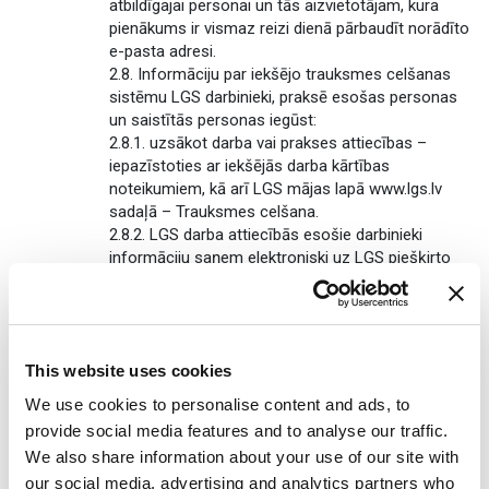
atbildīgajai personai un tās aizvietotājam, kura
pienākums ir vismaz reizi dienā pārbaudīt norādīto
e-pasta adresi.
2.8. Informāciju par iekšējo trauksmes celšanas
sistēmu LGS darbinieki, praksē esošas personas
un saistītās personas iegūst:
2.8.1. uzsākot darba vai prakses attiecības –
iepazīstoties ar iekšējās darba kārtības
noteikumiem, kā arī LGS mājas lapā www.lgs.lv
sadaļā – Trauksmes celšana.
2.8.2. LGS darba attiecībās esošie darbinieki
informāciju saņem elektroniski uz LGS piešķirto
darbinieka e-pasta adresi un LGS iekšējā sistēmā:
https://intra.lgs.lv/.
2.8.3. Ar LGS saistītās personas informāciju par
trauksmes celšanas sistēmu un ziņošanas
This website uses cookies
kanāliem var iegūt LGS mājas lapā www.lgs.lv
sadaļā – Trauksmes celšana.
We use cookies to personalise content and ads, to
TRAUKSMES CĒLĒJA ZIŅOJUMA
provide social media features and to analyse our traffic.
IESNIEGŠANA, APSTRĀDE UN IZSKATĪŠANAS
We also share information about your use of our site with
KĀRTĪBA
our social media, advertising and analytics partners who
3.1. Trauksmes cēlēja ziņojumu noformē, ievērojot