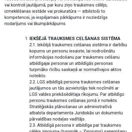
vai kontroli jautājumā, par kuru ziņo trauksmes cēlējs,
izmeklēšanas iestāde vai prokuratūra — atbilstoši to
kompetencei, ja iespējamais pārkāpums ir noziedzīgs
nodarījums vai likumpārkāpums.
IEKŠĒJĀ TRAUKSMES CELŠANAS SISTĒMA
2.1. Iekšējā trauksmes celšanas sistēma ir darbību
kopums un personu iesaiste, lai nodrošinātu
informācijas nodošanu par trauksmes celšanu
atbildīgajai personai un atbildīgās personas
turpmāko rīcību saskaņā ar normatīvajos aktos
noteikto.
2.2. LGS atbildīgā persona trauksmes celšanas
jautājumos un tās aizvietotājs tiek nozīmēti ar
LGS valdes priekšsēdētaja rīkojumu. Par atbildīgo
personu trauksmes celšanas jomā ir noteikts
Stratēģiskās plānošanas un administratīvā
atbalsta departamenta Juridiskās un dokumentu
pārvaldības nodaļas vadītājs.
2.3. Atbildīgā persona ir atbildīga par trauksmes
cēlēja ziņojuma (turpmāk – Ziņojums) saņemšanu,