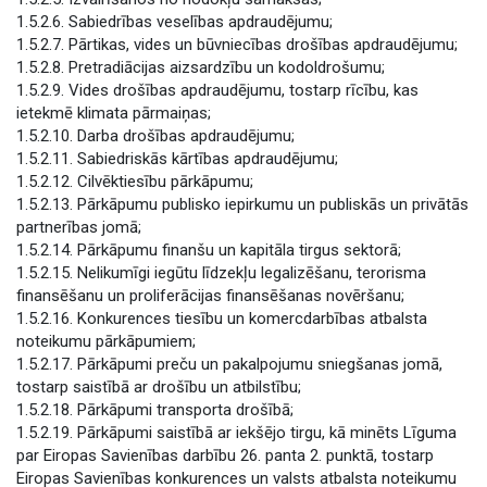
1.5.2.6. Sabiedrības veselības apdraudējumu;
1.5.2.7. Pārtikas, vides un būvniecības drošības apdraudējumu;
1.5.2.8. Pretradiācijas aizsardzību un kodoldrošumu;
1.5.2.9. Vides drošības apdraudējumu, tostarp rīcību, kas
ietekmē klimata pārmaiņas;
1.5.2.10. Darba drošības apdraudējumu;
1.5.2.11. Sabiedriskās kārtības apdraudējumu;
1.5.2.12. Cilvēktiesību pārkāpumu;
1.5.2.13. Pārkāpumu publisko iepirkumu un publiskās un privātās
partnerības jomā;
1.5.2.14. Pārkāpumu finanšu un kapitāla tirgus sektorā;
1.5.2.15. Nelikumīgi iegūtu līdzekļu legalizēšanu, terorisma
finansēšanu un proliferācijas finansēšanas novēršanu;
1.5.2.16. Konkurences tiesību un komercdarbības atbalsta
noteikumu pārkāpumiem;
1.5.2.17. Pārkāpumi preču un pakalpojumu sniegšanas jomā,
tostarp saistībā ar drošību un atbilstību;
1.5.2.18. Pārkāpumi transporta drošībā;
1.5.2.19. Pārkāpumi saistībā ar iekšējo tirgu, kā minēts Līguma
par Eiropas Savienības darbību 26. panta 2. punktā, tostarp
Eiropas Savienības konkurences un valsts atbalsta noteikumu