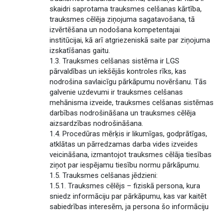
skaidri saprotama trauksmes celšanas kārtība,
trauksmes cēlēja ziņojuma sagatavošana, tā
izvērtēšana un nodošana kompetentajai
institūcijai, kā arī atgriezeniskā saite par ziņojuma
izskatīšanas gaitu.
1.3. Trauksmes celšanas sistēma ir LGS
pārvaldības un iekšējās kontroles rīks, kas
nodrošina savlaicīgu pārkāpumu novēršanu. Tās
galvenie uzdevumi ir trauksmes celšanas
mehānisma izveide, trauksmes celšanas sistēmas
darbības nodrošināšana un trauksmes cēlēja
aizsardzības nodrošināšana.
1.4. Procedūras mērķis ir likumīgas, godprātīgas,
atklātas un pārredzamas darba vides izveides
veicināšana, izmantojot trauksmes cēlāja tiesības
ziņot par iespējamu tiesību normu pārkāpumu.
1.5. Trauksmes celšanas jēdzieni:
1.5.1. Trauksmes cēlējs – fiziskā persona, kura
sniedz informāciju par pārkāpumu, kas var kaitēt
sabiedrības interesēm, ja persona šo informāciju