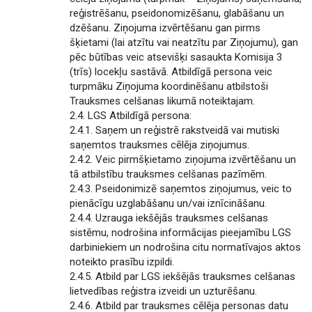
reģistrēšanu, pseidonomizēšanu, glabāšanu un
dzēšanu. Ziņojuma izvērtēšanu gan pirms
šķietami (lai atzītu vai neatzītu par Ziņojumu), gan
pēc būtības veic atsevišķi sasaukta Komisija 3
(trīs) locekļu sastāvā. Atbildīgā persona veic
turpmāku Ziņojuma koordinēšanu atbilstoši
Trauksmes celšanas likumā noteiktajam.
2.4. LGS Atbildīgā persona:
2.4.1. Saņem un reģistrē rakstveidā vai mutiski
saņemtos trauksmes cēlēja ziņojumus.
2.4.2. Veic pirmšķietamo ziņojuma izvērtēšanu un
tā atbilstību trauksmes celšanas pazīmēm.
2.4.3. Pseidonimizē saņemtos ziņojumus, veic to
pienācīgu uzglabāšanu un/vai iznīcināšanu.
2.4.4. Uzrauga iekšējās trauksmes celšanas
sistēmu, nodrošina informācijas pieejamību LGS
darbiniekiem un nodrošina citu normatīvajos aktos
noteikto prasību izpildi.
2.4.5. Atbild par LGS iekšējās trauksmes celšanas
lietvedības reģistra izveidi un uzturēšanu.
2.4.6. Atbild par trauksmes cēlēja personas datu