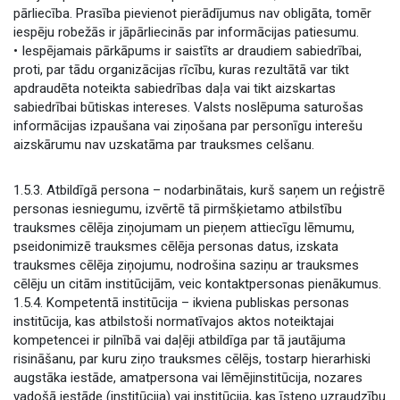
pārliecība. Prasība pievienot pierādījumus nav obligāta, tomēr
iespēju robežās ir jāpārliecinās par informācijas patiesumu.
• Iespējamais pārkāpums ir saistīts ar draudiem sabiedrībai,
proti, par tādu organizācijas rīcību, kuras rezultātā var tikt
apdraudēta noteikta sabiedrības daļa vai tikt aizskartas
sabiedrībai būtiskas intereses. Valsts noslēpuma saturošas
informācijas izpaušana vai ziņošana par personīgu interešu
aizskārumu nav uzskatāma par trauksmes celšanu.
1.5.3. Atbildīgā persona – nodarbinātais, kurš saņem un reģistrē
personas iesniegumu, izvērtē tā pirmšķietamo atbilstību
trauksmes cēlēja ziņojumam un pieņem attiecīgu lēmumu,
pseidonimizē trauksmes cēlēja personas datus, izskata
trauksmes cēlēja ziņojumu, nodrošina saziņu ar trauksmes
cēlēju un citām institūcijām, veic kontaktpersonas pienākumus.
1.5.4. Kompetentā institūcija – ikviena publiskas personas
institūcija, kas atbilstoši normatīvajos aktos noteiktajai
kompetencei ir pilnībā vai daļēji atbildīga par tā jautājuma
risināšanu, par kuru ziņo trauksmes cēlējs, tostarp hierarhiski
augstāka iestāde, amatpersona vai lēmējinstitūcija, nozares
vadošā iestāde (institūcija) vai institūcija, kas īsteno uzraudzību