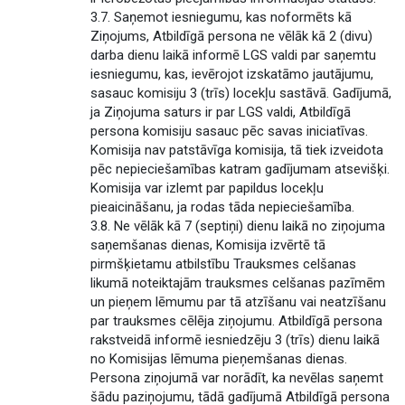
3.7. Saņemot iesniegumu, kas noformēts kā
Ziņojums, Atbildīgā persona ne vēlāk kā 2 (divu)
darba dienu laikā informē LGS valdi par saņemtu
iesniegumu, kas, ievērojot izskatāmo jautājumu,
sasauc komisiju 3 (trīs) locekļu sastāvā. Gadījumā,
ja Ziņojuma saturs ir par LGS valdi, Atbildīgā
persona komisiju sasauc pēc savas iniciatīvas.
Komisija nav patstāvīga komisija, tā tiek izveidota
pēc nepieciešamības katram gadījumam atsevišķi.
Komisija var izlemt par papildus locekļu
pieaicināšanu, ja rodas tāda nepieciešamība.
3.8. Ne vēlāk kā 7 (septiņi) dienu laikā no ziņojuma
saņemšanas dienas, Komisija izvērtē tā
pirmšķietamu atbilstību Trauksmes celšanas
likumā noteiktajām trauksmes celšanas pazīmēm
un pieņem lēmumu par tā atzīšanu vai neatzīšanu
par trauksmes cēlēja ziņojumu. Atbildīgā persona
rakstveidā informē iesniedzēju 3 (trīs) dienu laikā
no Komisijas lēmuma pieņemšanas dienas.
Persona ziņojumā var norādīt, ka nevēlas saņemt
šādu paziņojumu, tādā gadījumā Atbildīgā persona