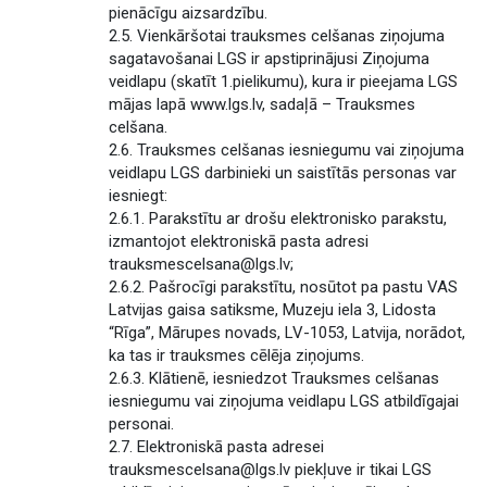
pienācīgu aizsardzību.
2.5. Vienkāršotai trauksmes celšanas ziņojuma
sagatavošanai LGS ir apstiprinājusi Ziņojuma
veidlapu (skatīt 1.pielikumu), kura ir pieejama LGS
mājas lapā www.lgs.lv, sadaļā – Trauksmes
celšana.
2.6. Trauksmes celšanas iesniegumu vai ziņojuma
veidlapu LGS darbinieki un saistītās personas var
iesniegt:
2.6.1. Parakstītu ar drošu elektronisko parakstu,
izmantojot elektroniskā pasta adresi
trauksmescelsana@lgs.lv;
2.6.2. Pašrocīgi parakstītu, nosūtot pa pastu VAS
Latvijas gaisa satiksme, Muzeju iela 3, Lidosta
“Rīga”, Mārupes novads, LV-1053, Latvija, norādot,
ka tas ir trauksmes cēlēja ziņojums.
2.6.3. Klātienē, iesniedzot Trauksmes celšanas
iesniegumu vai ziņojuma veidlapu LGS atbildīgajai
personai.
2.7. Elektroniskā pasta adresei
trauksmescelsana@lgs.lv piekļuve ir tikai LGS