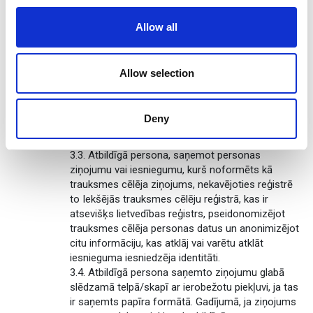
3.2.5. ka nevēlas saņemt ziņojuma saņemšanas
apstiprinājumu un lēmumu par iesnieguma
Allow all
atzīšanu vai neatzīšanu par trauksmes cēlēja
ziņojumu;
3.2.6. gadījumā, ja tiks konstatēts pārkāpums,
Allow selection
atļauj publicēt informāciju par to, ievērojot
Trauksmes celšanas likuma 7. panta devīto daļu.
3.2.7. Ziņojumam, ja nepieciešams, pievieno
Deny
dokumentu kopijas, kas apstiprina minētos
apstākļus.
3.3. Atbildīgā persona, saņemot personas
ziņojumu vai iesniegumu, kurš noformēts kā
trauksmes cēlēja ziņojums, nekavējoties reģistrē
to Iekšējās trauksmes cēlēju reģistrā, kas ir
atsevišķs lietvedības reģistrs, pseidonomizējot
trauksmes cēlēja personas datus un anonimizējot
citu informāciju, kas atklāj vai varētu atklāt
iesnieguma iesniedzēja identitāti.
3.4. Atbildīgā persona saņemto ziņojumu glabā
slēdzamā telpā/skapī ar ierobežotu piekļuvi, ja tas
ir saņemts papīra formātā. Gadījumā, ja ziņojums