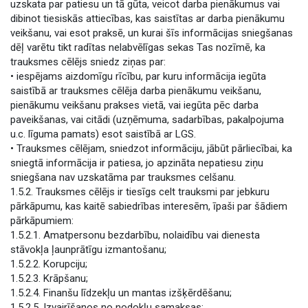
uzskata par patiesu un tā gūta, veicot darba pienākumus vai
dibinot tiesiskās attiecības, kas saistītas ar darba pienākumu
veikšanu, vai esot praksē, un kurai šīs informācijas sniegšanas
dēļ varētu tikt radītas nelabvēlīgas sekas Tas nozīmē, ka
trauksmes cēlējs sniedz ziņas par:
• iespējams aizdomīgu rīcību, par kuru informācija iegūta
saistībā ar trauksmes cēlēja darba pienākumu veikšanu,
pienākumu veikšanu prakses vietā, vai iegūta pēc darba
paveikšanas, vai citādi (uzņēmuma, sadarbības, pakalpojuma
u.c. līguma pamats) esot saistībā ar LGS.
• Trauksmes cēlējam, sniedzot informāciju, jābūt pārliecībai, ka
sniegtā informācija ir patiesa, jo apzināta nepatiesu ziņu
sniegšana nav uzskatāma par trauksmes celšanu.
1.5.2. Trauksmes cēlējs ir tiesīgs celt trauksmi par jebkuru
pārkāpumu, kas kaitē sabiedrības interesēm, īpaši par šādiem
pārkāpumiem:
1.5.2.1. Amatpersonu bezdarbību, nolaidību vai dienesta
stāvokļa ļaunprātīgu izmantošanu;
1.5.2.2. Korupciju;
1.5.2.3. Krāpšanu;
1.5.2.4. Finanšu līdzekļu un mantas izšķērdēšanu;
1.5.2.5. Izvairīšanos no nodokļu samaksas;