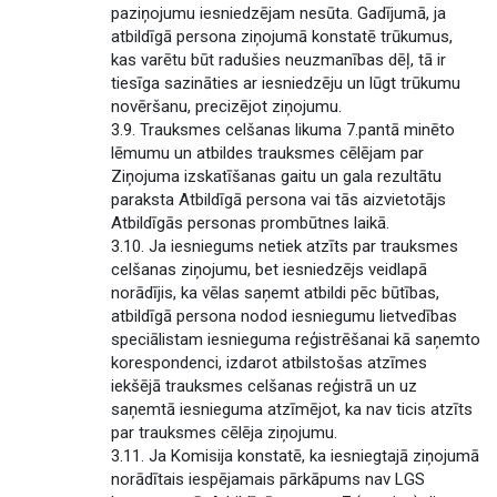
paziņojumu iesniedzējam nesūta. Gadījumā, ja
atbildīgā persona ziņojumā konstatē trūkumus,
kas varētu būt radušies neuzmanības dēļ, tā ir
tiesīga sazināties ar iesniedzēju un lūgt trūkumu
novēršanu, precizējot ziņojumu.
3.9. Trauksmes celšanas likuma 7.pantā minēto
lēmumu un atbildes trauksmes cēlējam par
Ziņojuma izskatīšanas gaitu un gala rezultātu
paraksta Atbildīgā persona vai tās aizvietotājs
Atbildīgās personas prombūtnes laikā.
3.10. Ja iesniegums netiek atzīts par trauksmes
celšanas ziņojumu, bet iesniedzējs veidlapā
norādījis, ka vēlas saņemt atbildi pēc būtības,
atbildīgā persona nodod iesniegumu lietvedības
speciālistam iesnieguma reģistrēšanai kā saņemto
korespondenci, izdarot atbilstošas atzīmes
iekšējā trauksmes celšanas reģistrā un uz
saņemtā iesnieguma atzīmējot, ka nav ticis atzīts
par trauksmes cēlēja ziņojumu.
3.11. Ja Komisija konstatē, ka iesniegtajā ziņojumā
norādītais iespējamais pārkāpums nav LGS