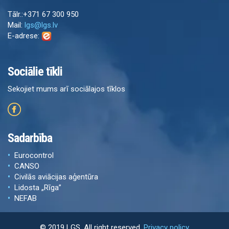
Tālr.:+371 67 300 950
Mail:
lgs@lgs.lv
E-adrese:
Sociālie tīkli
Sekojiet mums arī sociālajos tīklos
Sadarbība
Eurocontrol
CANSO
Civilās aviācijas aģentūra
Lidosta „Rīga”
NEFAB
© 2019 LGS. All right reserved.
Privacy policy