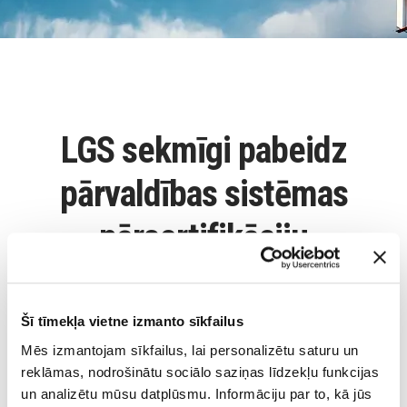
LGS sekmīgi pabeidz
pārvaldības sistēmas
pārsertifikāciju
28 Nov 2016
Šī tīmekļa vietne izmanto sīkfailus
VAS “Latvijas gaisa satiksme” (LGS) ir sekmīgi noslēgusi
kvalitātes pārvaldības sistēmas pārsertifikācijas procesu,
Mēs izmantojam sīkfailus, lai personalizētu saturu un
saņemot akreditētas sertifikācijas sabiedrības “Bureua Veritas
reklāmas, nodrošinātu sociālo saziņas līdzekļu funkcijas
Latvia” apliecinājumu, ka uzņēmumā ieviestā un uzturētā
un analizētu mūsu datplūsmu. Informāciju par to, kā jūs
kvalitātes pārvaldības sistēma atbilst
standarta ISO 9001:2015