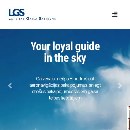
Your loyal guide
in the sky
Galvenais mērķis – nodrošināt
aeronavigācijas pakalpojumus, sniegt
Previous
Next
drošus pakalpojumus visiem gaisa
telpas lietotājiem