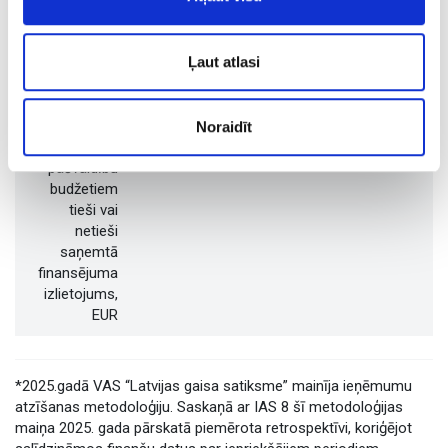
budžetiem
tieši vai
netieši
Ļaut atlasi
saņemtais
finansējums,
EUR
Noraidīt
No valsts un
–
–
–
pašvaldību
budžetiem
tieši vai
netieši
saņemtā
finansējuma
izlietojums,
EUR
*2025.gadā VAS “Latvijas gaisa satiksme” mainīja ieņēmumu
atzīšanas metodoloģiju. Saskaņā ar IAS 8 šī metodoloģijas
maiņa 2025. gada pārskatā piemērota retrospektīvi, koriģējot