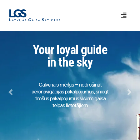
Your loyal guide
in the sky
Galvenais mērķis – nodrošināt
aeronavigācijas pakalpojumus, sniegt
Previous
Next
drošus pakalpojumus visiem gaisa
telpas lietotājiem