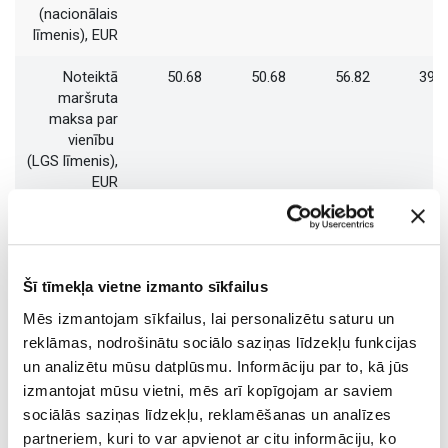
(nacionālais
līmenis), EUR
Noteiktā
50.68
50.68
56.82
39.3
maršruta
maksa par
vienību
(LGS līmenis),
EUR
Neto
43605000
9017566
33896003
3192200
apgrozījums,
EUR
Šī tīmekļa vietne izmanto sīkfailus
Peļņa, EUR
1602000
1144333
1678666
122568
Mēs izmantojam sīkfailus, lai personalizētu saturu un
reklāmas, nodrošinātu sociālo saziņas līdzekļu funkcijas
Apgrozījuma
3.60
12.69
4.95
3.8
un analizētu mūsu datplūsmu. Informāciju par to, kā jūs
rentabilitāte,
izmantojat mūsu vietni, mēs arī kopīgojam ar saviem
%
sociālās saziņas līdzekļu, reklamēšanas un analīzes
ROE, %
4.50
2.51
3.79
4.5
partneriem, kuri to var apvienot ar citu informāciju, ko