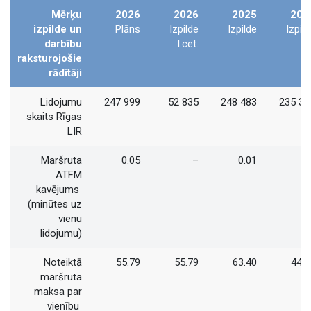
Mērķu
2026
2026
2025
202
izpilde un
Plāns
Izpilde
Izpilde
Izpild
darbību
I.cet.
raksturojošie
rādītāji
Lidojumu
247 999
52 835
248 483
235 38
skaits Rīgas
LIR
Maršruta
0.05
–
0.01
ATFM
kavējums
(minūtes uz
vienu
lidojumu)
Noteiktā
55.79
55.79
63.40
44.4
maršruta
maksa par
vienību