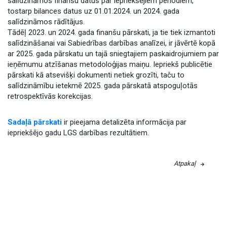
salīdzināmos finanšu datus par iepriekšējiem periodiem,
tostarp bilances datus uz 01.01.2024. un 2024. gada
salīdzināmos rādītājus.
Tādēļ 2023. un 2024. gada finanšu pārskati, ja tie tiek izmantoti
salīdzināšanai vai Sabiedrības darbības analīzei, ir jāvērtē kopā
ar 2025. gada pārskatu un tajā sniegtajiem paskaidrojumiem par
ieņēmumu atzīšanas metodoloģijas maiņu. Iepriekš publicētie
pārskati kā atsevišķi dokumenti netiek grozīti, taču to
salīdzināmību ietekmē 2025. gada pārskatā atspoguļotās
retrospektīvās korekcijas.
Sadaļā pārskati
ir pieejama detalizēta informācija par
iepriekšējo gadu LGS darbības rezultātiem.
Atpakaļ