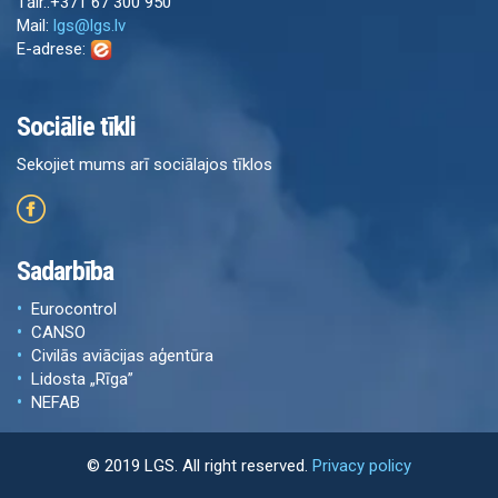
Tālr.:+371 67 300 950
Mail:
lgs@lgs.lv
E-adrese:
Sociālie tīkli
Sekojiet mums arī sociālajos tīklos
Sadarbība
Eurocontrol
CANSO
Civilās aviācijas aģentūra
Lidosta „Rīga”
NEFAB
© 2019 LGS. All right reserved.
Privacy policy