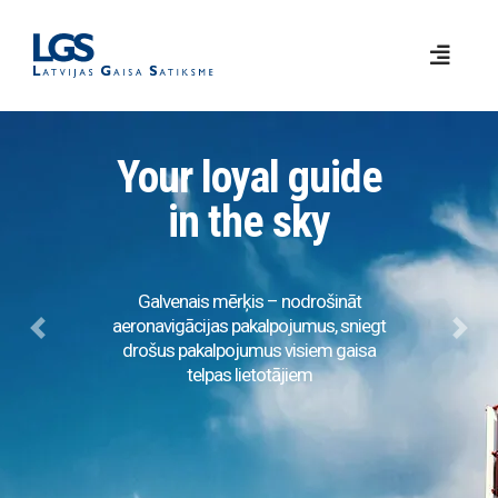
Your loyal guide
in the sky
Galvenais mērķis – nodrošināt
aeronavigācijas pakalpojumus, sniegt
Previous
Next
drošus pakalpojumus visiem gaisa
telpas lietotājiem