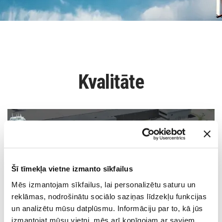
Kvalitāte
Šī tīmekļa vietne izmanto sīkfailus
Mēs izmantojam sīkfailus, lai personalizētu saturu un
reklāmas, nodrošinātu sociālo saziņas līdzekļu funkcijas
un analizētu mūsu datplūsmu. Informāciju par to, kā jūs
“Latvijas gaisa satiksmes” sniegto aeronavigācijas pakalpojumu
kvalitātes nodrošināšanai 2000. gadā tika ieviesta kvalitātes
izmantojat mūsu vietni, mēs arī kopīgojam ar saviem