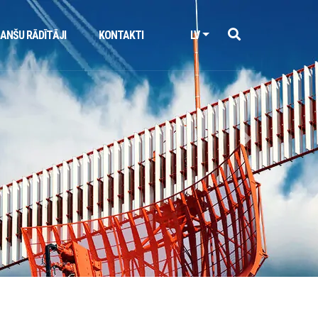
NANŠU RĀDĪTĀJI
KONTAKTI
LV
Next