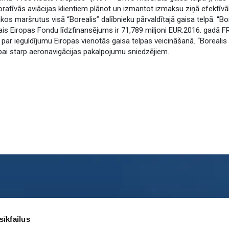
ratīvās aviācijas klientiem plānot un izmantot izmaksu ziņā efektīvā
kos maršrutus visā “Borealis” dalībnieku pārvaldītajā gaisa telpā. “Bo
is Eiropas Fondu līdzfinansējums ir 71,789 miljoni EUR.2016. gadā F
par ieguldījumu Eiropas vienotās gaisa telpas veicināšanā. “Borealis A
bai starp aeronavigācijas pakalpojumu sniedzējiem.
ies ar mums
Sociālie tīkli
sīkfailus