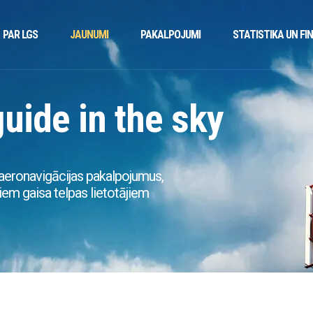
PAR LGS
JAUNUMI
PAKALPOJUMI
STATISTIKA UN FI
guide in the sky
aeronavigācijas pakalpojumus,
em gaisa telpas lietotājiem