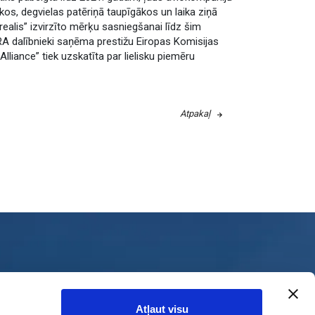
kos, degvielas patēriņā taupīgākos un laika ziņā
realis” izvirzīto mērķu sasniegšanai līdz šim
RA dalībnieki saņēma prestižu Eiropas Komisijas
lliance” tiek uzskatīta par lielisku piemēru
Atpakaļ
Sadarbība
Atļaut visu