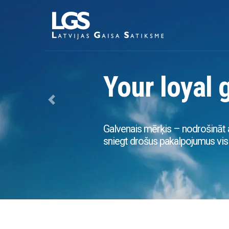
Your loyal 
Previous
Galvenais mērķis – nodrošināt 
sniegt drošus pakalpojumus visi