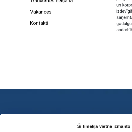
Trauksmes celšana
un korpo
izdevīgā
Vakances
saņemta
Kontakti
godalgu 
sadarbī
Sazin
Šī tīmekļa vietne izmanto 