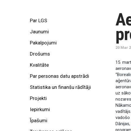
Ae
Par LGS
pr
Jaunumi
Pakalpojumi
20 Mar 
Drošums
15. mart
Kvalitāte
aeronavi
“Boreali
Par personas datu apstrādi
aģentūra
Statistika un finanšu rādītāji
aeronavi
uz sākot
Projekti
nozares 
Nākamos 
Iepirkumi
vadītājs
vadošo a
Īpašumi
Dānijas,
program