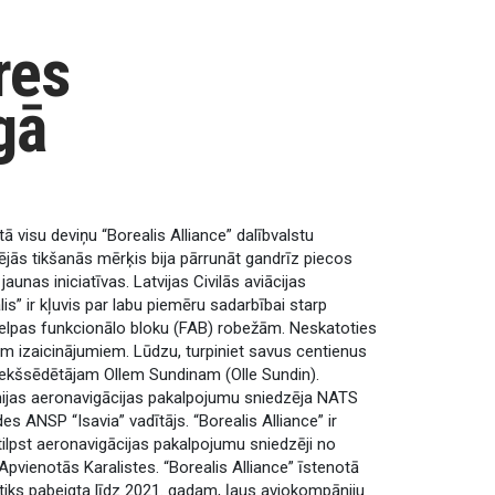
res
gā
ā visu deviņu “Borealis Alliance” dalībvalstu
tējās tikšanās mērķis bija pārrunāt gandrīz piecos
aunas iniciatīvas. Latvijas Civilās aviācijas
s” ir kļuvis par labu piemēru sadarbībai starp
telpas funkcionālo bloku (FAB) robežām. Neskatoties
em izaicinājumiem. Lūdzu, turpiniet savus centienus
riekšsēdētājam Ollem Sundinam (Olle Sundin).
ānijas aeronavigācijas pakalpojumu sniedzēja NATS
s ANSP “Isavia” vadītājs. “Borealis Alliance” ir
ilpst aeronavigācijas pakalpojumu sniedzēji no
n Apvienotās Karalistes. “Borealis Alliance” īstenotā
tiks pabeigta līdz 2021. gadam, ļaus aviokompāniju