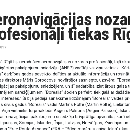
ronavigācijas noza
ofesionāļi tiekas Rī
2017
ā Rīgā bija ieradušies aeronavigācijas nozares profesionāļi, tajā skait
gācijas pakalpojumu sniedzēju (ANSP) vadītāji vai viņu vietnieki. Kār
s” darbības gados paveikto, dalīties ar aktuālo informāciju un rosināt j
s direktors Māris Gorodcovs, novērtējot sasniegto, uzsvēra: “”Boreali
gācijas pakalpojumu sniedzējiem, un šī sadarbība iziet ārpus gaisa 
nējiem sarežģījumiem, “Borealis” šodien perfekti tiek galā ar dažādi
interesēs.” Šī bija pēdējā sanāksme līdzšinējam “Borealis” valdes p
divus gadus “Borealis” vadīs Martins Rolfe (Martin Rolfe), Lielbrit
. Viņa vietnieks turpmāk būs Asgeirs Palsons (Asgeir Palsson), Islande
eronavigācijas pakalpojumu sniedzēju brīvprātīga apvienība, kurā iet
 Igaunijas, Somijas, Islandes, Īrijas, Latvijas, Norvēģijas, Zviedrijas u
ma “Free Route Airspace” (FRA – “Brīvo maršrutu gaisa telpa”), kas 