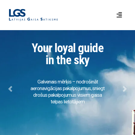
Your loyal guide
in the sky
Galvenais mērķis – nodrošināt
aeronavigācijas pakalpojumus, sniegt
Previous
Next
drošus pakalpojumus visiem gaisa
telpas lietotājiem