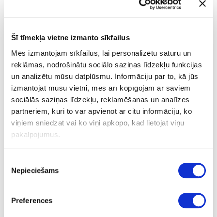
Šī tīmekļa vietne izmanto sīkfailus
Mēs izmantojam sīkfailus, lai personalizētu saturu un
reklāmas, nodrošinātu sociālo saziņas līdzekļu funkcijas
un analizētu mūsu datplūsmu. Informāciju par to, kā jūs
izmantojat mūsu vietni, mēs arī kopīgojam ar saviem
sociālās saziņas līdzekļu, reklamēšanas un analīzes
partneriem, kuri to var apvienot ar citu informāciju, ko
6. februārī VAS “Latvijas gaisa satiksme” (LGS) un Lietuvas
viņiem sniedzat vai ko viņi apkopo, kad lietojat viņu
aeronavigācijas pakalpojumu sniedzējs “Oro Navigacija”
pakalpojumus.
parakstīja vienošanos, kas risinās neskaidros un līdz šim divu
valstu atšķirīgi traktētos jautājumus, kas skar NINTA – ADAXA
Piekrišanas
gaisa telpas segmentu, kurā Latvijai ir deleģētas tiesības
Nepieciešams
nodrošināt gaisa satiksmes pakalpojumus.
izvēle
“Panāktā vienošanās ir ilga un rūpīga darba un sarežģītu sarunu
Preferences
rezultāts. Es ceru, ka tās parakstīšana ir jauns starts veiksmīgai