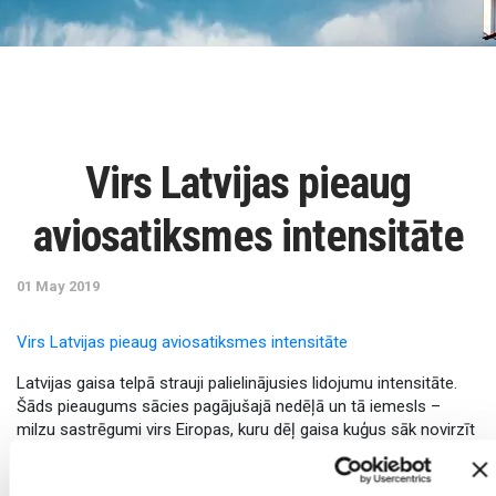
Virs Latvijas pieaug
aviosatiksmes intensitāte
01 May 2019
Virs Latvijas pieaug aviosatiksmes intensitāte
Latvijas gaisa telpā strauji palielinājusies lidojumu intensitāte.
Šāds pieaugums sācies pagājušajā nedēļā un tā iemesls –
milzu sastrēgumi virs Eiropas, kuru dēļ gaisa kuģus sāk novirzīt
uz mazāk noslogotiem reģioniem.