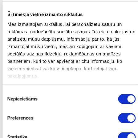
Galvenie gaisa satiksmes sastrēgumi veidojas tieši Eiropas
vidienē. Pērn Eiropā kavējies katrs piektais reiss ar vidējo
Šī tīmekļa vietne izmanto sīkfailus
kavēšanās laiku 50 minūtes. Šovasar lidostās tiek prognozēti
lielākie sastrēgumi jebkad vēsturē, tādēļ ir izstrādāts plāns, kas
Mēs izmantojam sīkfailus, lai personalizētu saturu un
jau patlaban paredz daļu tranzītplūsmas no pārslogotajiem
reklāmas, nodrošinātu sociālo saziņas līdzekļu funkcijas un
reģioniem novirzīt, un tas nozīmē lidojumu intensitātes
analizētu mūsu datplūsmu. Informāciju par to, kā jūs
pieaugumu arī virs Latvijas.
izmantojat mūsu vietni, mēs arī kopīgojam ar saviem
sociālās saziņas līdzekļu, reklamēšanas un analīzes
Civilās aviācijas aģentūrā LNT Ziņām skaidro, ka Eiropas gaisa
partneriem, kuri to var apvienot ar citu informāciju, ko
satiksmes sistēma jau vairs nespēj tikt galā ar aviopārvadājumu
viņiem sniedzat vai ko viņi apkopo, kad lietojat viņu
straujo pieaugumu.
pakalpojumus.
Latvijas Civilās aviācijas aģentūras direktors Māris Gorodcovs
Piekrišanas
norāda: “Nozarē, ja mēs runājam par lidojumu kavējumiem, tad
Nepieciešams
tā arī tiek saukts, ka tas ir tāds kontrolēts haoss. Kavējumus
izvēle
mēra minūtēs, un kāds jau ir saskaitījis, ka summāri kavējumi
pagājušajā gadā ir sasnieguši 40 gadus.”
Preferences
Savukārt Latvijas Gaisa satiksmes Attīstības departamenta
vadītāja vietnieks Vadims Voronovs pauž: “Tas, protams, nes
Statistika