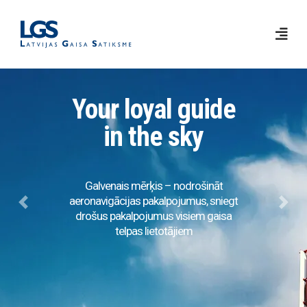
Your loyal guide
in the sky
Galvenais mērķis – nodrošināt
aeronavigācijas pakalpojumus, sniegt
Previous
Next
drošus pakalpojumus visiem gaisa
telpas lietotājiem