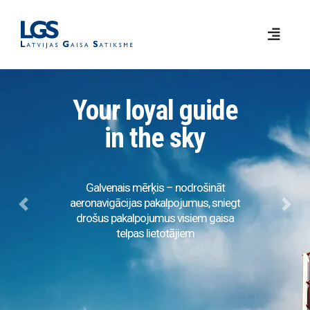
Your loyal guide
in the sky
Galvenais mērķis – nodrošināt
aeronavigācijas pakalpojumus, sniegt
Previous
Next
drošus pakalpojumus visiem gaisa
telpas lietotājiem