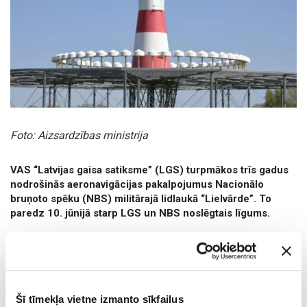
Foto: Aizsardzības ministrija
VAS “Latvijas gaisa satiksme” (LGS) turpmākos trīs gadus
nodrošinās aeronavigācijas pakalpojumus Nacionālo
bruņoto spēku (NBS) militārajā lidlaukā “Lielvārde”. To
paredz 10. jūnijā starp LGS un NBS noslēgtais līgums.
“Lai nodrošinātu aeronavigācijas pakalpojumu sniegšanu
militārajam lidlaukam Lielvārdē, ir rasts abpusēji izdevīgs
risinājums. LGS rīcībā ir augsti kvalificēti gaisa satiksmes
vadības dispečeri un tehniskie darbinieki, kuru zināšanas un
Šī tīmekļa vietne izmanto sīkfailus
prasmes turpmākajos gados palīdzēs strauji attīstīties