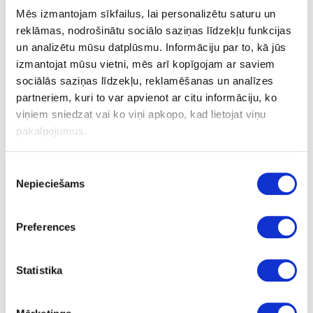
militārajiem lidojumiem no Lielvārdes lidlauka un uz to. Panāktā
Mēs izmantojam sīkfailus, lai personalizētu saturu un
vienošanās apliecina arī dažādu resoru, institūciju un
reklāmas, nodrošinātu sociālo saziņas līdzekļu funkcijas
uzņēmumu sadarbības iespējas valstij nozīmīgu jautājumu
un analizētu mūsu datplūsmu. Informāciju par to, kā jūs
risināšanā,” uzsver Latvijas Republikas satiksmes ministrs Tālis
izmantojat mūsu vietni, mēs arī kopīgojam ar saviem
Linkaits.
sociālās saziņas līdzekļu, reklamēšanas un analīzes
partneriem, kuri to var apvienot ar citu informāciju, ko
LGS lidlaukā nodrošinās
g
aisa satiksmes vadības pakalpojumus
viņiem sniedzat vai ko viņi apkopo, kad lietojat viņu
– lidojumu informācijas un apziņošanas pakalpojumus, gaisa
pakalpojumus.
satiksmes vadību, izmantojot LGS īpašumā esošo gaisa
satiksmes vadības sistēmu. Gaisa satiksmes vadībai piesaistīs
gan NBS Gaisa spēku, gan LGS gaisa satiksmes vadības
Piekrišanas
dispečerus.
Nepieciešams
izvēle
LGS Lielvārdē sniegs arī navigācijas, sakaru un
Preferences
radiolokācijas/novērošanas datu apstrādes pakalpojumus, kā
arī nodrošinās pilnu meteoroloģisko pakalpojumu spektru –
meteoroloģiskās informācijas izplatīšanu, meteoroloģiskās un
Statistika
aeronavigācijas informācijas nodrošināšanu lidlaukā, kā arī,
piesaistot Gaisa spēku meteoroloģiskos novērotājus, būs
atbildīga par meteoroloģiskajiem novērojumiem lidlaukā. LGS