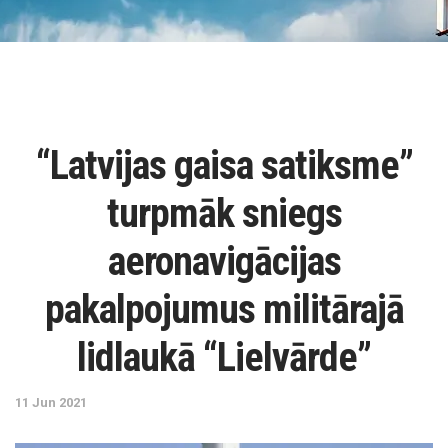
“Latvijas gaisa satiksme”
turpmāk sniegs
aeronavigācijas
pakalpojumus militārajā
lidlaukā “Lielvārde”
11 Jun 2021