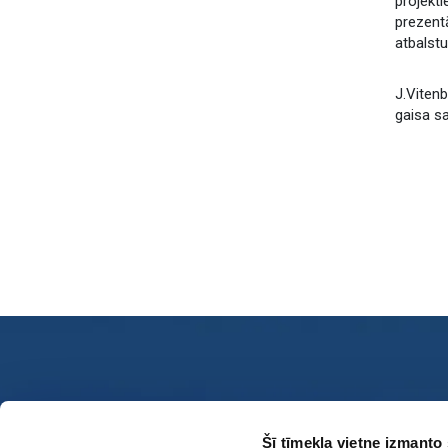
projekti
prezentā
atbalstu
J.Vitenb
gaisa s
Sazin
Šī tīmekļa vietne izmanto 