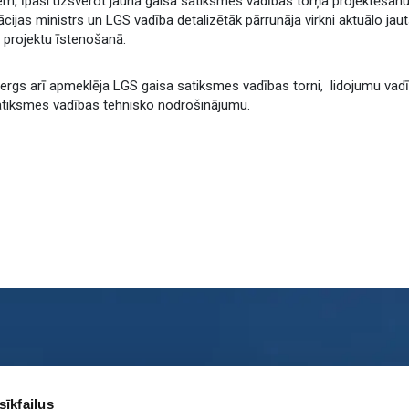
em, īpaši uzsverot jaunā gaisa satiksmes vadības torņa projektēšanu
cijas ministrs un LGS vadība detalizētāk pārrunāja virkni aktuālo ja
 projektu īstenošanā.
ergs arī apmeklēja LGS gaisa satiksmes vadības torni, lidojumu vadī
atiksmes vadības tehnisko nodrošinājumu.
ies ar mums
Sociālie tīkli
sīkfailus