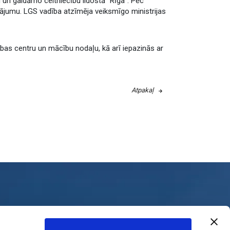
 un gaidāmo celtniecību lidostā “Rīga”. Pēc
utājumu. LGS vadība atzīmēja veiksmīgo ministrijas
bas centru un mācību nodaļu, kā arī iepazinās ar
Atpakaļ
Sadarbība