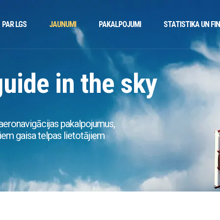
PAR LGS
JAUNUMI
PAKALPOJUMI
STATISTIKA UN FI
guide in the sky
aeronavigācijas pakalpojumus,
em gaisa telpas lietotājiem