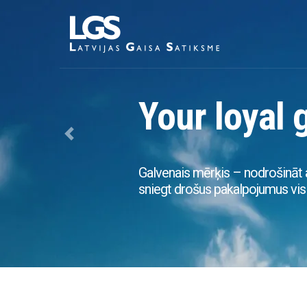
Your loyal 
Previous
Galvenais mērķis – nodrošināt 
sniegt drošus pakalpojumus visi