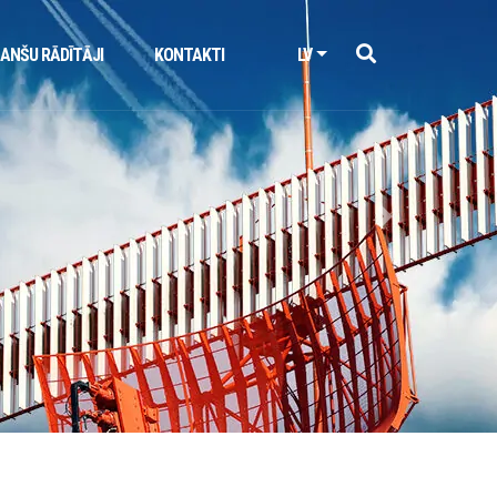
NANŠU RĀDĪTĀJI
KONTAKTI
LV
Next