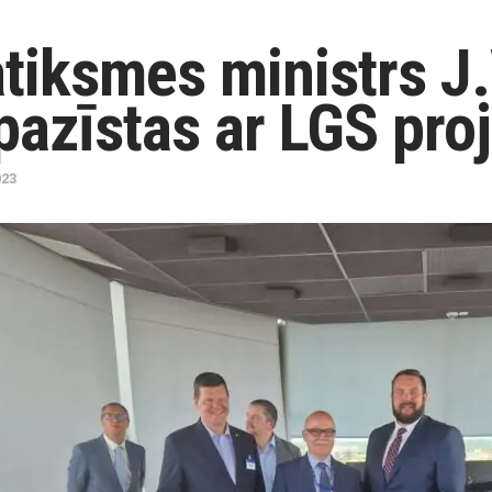
tiksmes ministrs J
pazīstas ar LGS pro
023