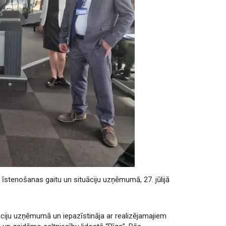
 īstenošanas gaitu un situāciju uzņēmumā, 27. jūlijā
āciju uzņēmumā un iepazīstināja ar realizējamajiem