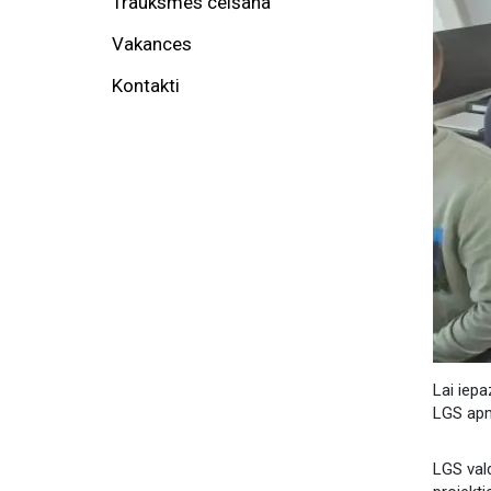
Trauksmes celšana
Vakances
Kontakti
Lai iepa
LGS apm
LGS val