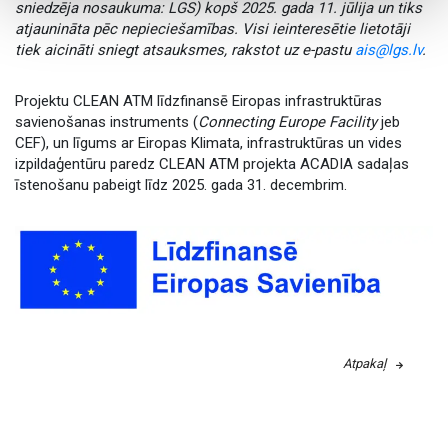
sniedzēja nosaukuma: LGS) kopš 2025. gada 11. jūlija un tiks
atjaunināta pēc nepieciešamības.
Visi ieinteresētie lietotāji
tiek aicināti sniegt atsauksmes, rakstot uz e-pastu
ais@lgs.lv
.
Projektu CLEAN ATM līdzfinansē Eiropas infrastruktūras
savienošanas instruments (
Connecting Europe Facility
jeb
CEF), un līgums ar Eiropas Klimata, infrastruktūras un vides
izpildaģentūru paredz CLEAN ATM projekta ACADIA sadaļas
īstenošanu pabeigt līdz 2025. gada 31. decembrim.
Atpakaļ