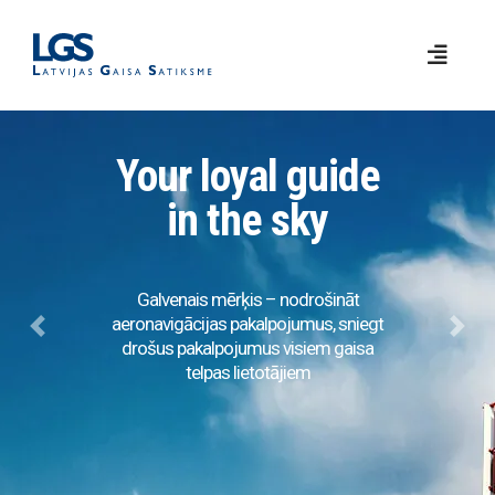
Your loyal guide
in the sky
Galvenais mērķis – nodrošināt
aeronavigācijas pakalpojumus, sniegt
Previous
Next
drošus pakalpojumus visiem gaisa
telpas lietotājiem