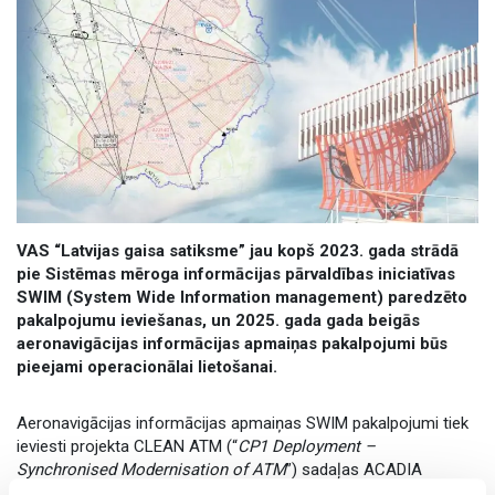
VAS “Latvijas gaisa satiksme” jau kopš 2023. gada strādā
pie Sistēmas mēroga informācijas pārvaldības iniciatīvas
SWIM (System Wide Information management) paredzēto
pakalpojumu ieviešanas, un 2025. gada gada beigās
aeronavigācijas informācijas apmaiņas pakalpojumi būs
pieejami operacionālai lietošanai.
Aeronavigācijas informācijas apmaiņas SWIM pakalpojumi tiek
ieviesti projekta CLEAN ATM (“
CP1 Deployment –
Synchronised Modernisation of ATM
”) sadaļas ACADIA
(
Acceleration of Aeronautical Digital Information Availability
)