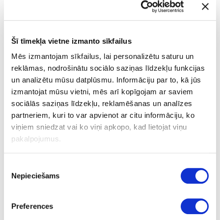
ietvaros. ACADIA īstenošanu koordinē Eiropas Aeronavigācijas
drošības organizācija “Eurocontrol”, un projektā sadarbojas
vairāk nekā 20 partneri no 17 valstīm.
Šī tīmekļa vietne izmanto sīkfailus
SWIM ieviešanas mērķis ir informācijas apmaiņas digitalizācija
Mēs izmantojam sīkfailus, lai personalizētu saturu un
visā Eiropas gaisa satiksmes pārvaldības sistēmā, nodrošinot
reklāmas, nodrošinātu sociālo saziņas līdzekļu funkcijas
kvalitatīvas informācijas piegādi un apmaiņu starp
un analizētu mūsu datplūsmu. Informāciju par to, kā jūs
aeronavigācijas informācijas pakalpojumu sniedzējiem, gaisa
izmantojat mūsu vietni, mēs arī kopīgojam ar saviem
satiksmes vadības dispečerdienestiem un lidostām neatkarīgi
sociālās saziņas līdzekļu, reklamēšanas un analīzes
no to ģeogrāfiskās atrašanās vietas, civilā vai militārā darbības
partneriem, kuri to var apvienot ar citu informāciju, ko
rakstura, lomas aeronavigācijas pakalpojumu sniegšanā,
izmantotās sistēmas vai tās ražotāja.
viņiem sniedzat vai ko viņi apkopo, kad lietojat viņu
pakalpojumus.
Lietotājiem tiks nodrošināts aeronavigācijas informācijas
elementu pakalpojums, kas ļaus saņemt aeronavigācijas
Piekrišanas
informācijas elementus pēc pieprasījuma, izmantojot uz
Nepieciešams
izvēle
vaicājumiem balstītu saskarni un elementus filtrējot pēc to
veida, nosaukuma, telpiskiem, laika vai loģiskiem parametriem.
Savukārt digitālais NOTAM pakalpojums nodrošinās digitāli
Preferences
kodētus NOTAM datus, kas attēlo notikumus, kuri īslaicīgi