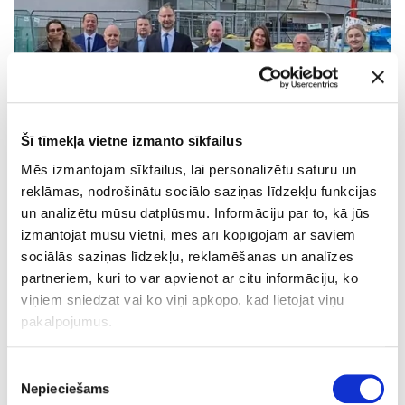
Šī tīmekļa vietne izmanto sīkfailus
Mēs izmantojam sīkfailus, lai personalizētu saturu un
reklāmas, nodrošinātu sociālo saziņas līdzekļu funkcijas
un analizētu mūsu datplūsmu. Informāciju par to, kā jūs
izmantojat mūsu vietni, mēs arī kopīgojam ar saviem
Lai iepazītos ar situāciju uzņēmumā un VAS “Latvijas gaisa
sociālās saziņas līdzekļu, reklamēšanas un analīzes
satiksme” nozīmīgākajiem modernizācijas projektiem, 14.
partneriem, kuri to var apvienot ar citu informāciju, ko
maijā LGS apmeklēja Latvijas Republikas satiksmes
viņiem sniedzat vai ko viņi apkopo, kad lietojat viņu
ministrs Atis Švinka.
pakalpojumus.
LGS valdes priekšsēdētājs Dāvids Tauriņš ministram prezentēja
aktuālo situāciju uzņēmumā un viņu iepazīstināja ar galvenajiem
Piekrišanas
realizējamajiem projektiem. Īpaša uzmanība tika pievērsta
Nepieciešams
izvēle