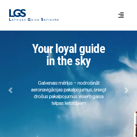
Your loyal guide
in the sky
Galvenais mērķis – nodrošināt
aeronavigācijas pakalpojumus, sniegt
Previous
Next
drošus pakalpojumus visiem gaisa
telpas lietotājiem