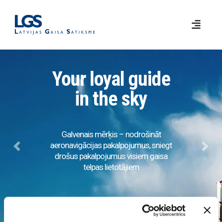
Your loyal guide
in the sky
Galvenais mērķis – nodrošināt
aeronavigācijas pakalpojumus, sniegt
Previous
Next
drošus pakalpojumus visiem gaisa
telpas lietotājiem