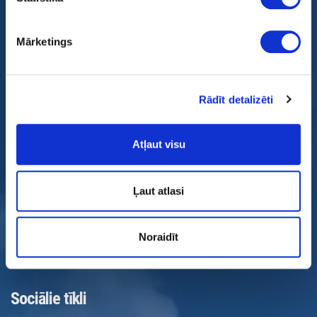
Mārketings
Galvenais mērķis – nodrošināt aeronavigācijas pakalpojumus,
Rādīt detalizēti
sniegt drošus pakalpojumus visiem gaisa telpas lietotājiem
Atļaut visu
Sazinies ar mums
Muzeju iela 3, Lidosta “Rīga”, Mārupes pagasts, Mārupes
Ļaut atlasi
novads, LV-1053, Latvija
Tālr.:+371 67 300 950
Mail:
lgs@lgs.lv
Noraidīt
E-adrese:
Sociālie tīkli