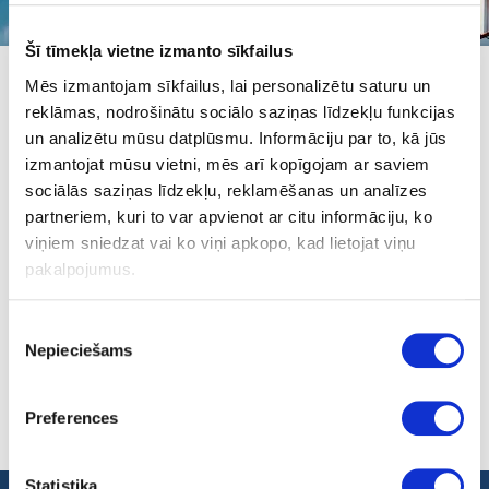
Šī tīmekļa vietne izmanto sīkfailus
Mēs izmantojam sīkfailus, lai personalizētu saturu un
reklāmas, nodrošinātu sociālo saziņas līdzekļu funkcijas
un analizētu mūsu datplūsmu. Informāciju par to, kā jūs
izmantojat mūsu vietni, mēs arī kopīgojam ar saviem
Video
sociālās saziņas līdzekļu, reklamēšanas un analīzes
partneriem, kuri to var apvienot ar citu informāciju, ko
viņiem sniedzat vai ko viņi apkopo, kad lietojat viņu
LGS – Intro for Europian Business Awards (EBA)
pakalpojumus.
Atpakaļ
Piekrišanas
Nepieciešams
izvēle
Preferences
Statistika