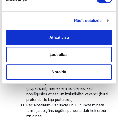
iepriekšējas darbības pārbaudei normatīvajos
aktos noteiktajā apjomā un kartībā. LGS apstrādā
apliecinājumā norādītos datus: vārdu, uzvārdu, e-
pastu, tālruņa numuru un adresi.
Rādīt detalizēti
Pēc darba intervijas LGS var sazināties ar
pretendenta norādītiem atsauksmju sniedzējiem,
saņemot pretendenta piekrišanu.
Atļaut visu
LGS glabā pretendentu iesniegtos pieteikumus
(CV, motivācijas vēstule), apliecinājumus, testa
un/vai praktisko uzdevumu rezultātus, atlases
Ļaut atlasi
komisijas veiktos interviju pierakstus ne ilgāk kā 90
(deviņdesmit) kalendārās dienas pēc tam, kad ar
izvēlēto pretendentu ir nodibinātas darba tiesiskās
Noraidīt
attiecības.
Ar pretendenta rakstveida piekrišanu LGS glabā
neizvēlēto pretendentu pieteikumus līdz 12
(divpadsmit) mēnešiem no dienas, kad
noslēgusies atlase uz izsludināto vakanci (kurai
pretendents bija pieteicies).
Pēc Noteikumu 9.punktā un 10.punktā minētā
termiņa beigām, iegūtie personu dati tiek droši
iznīcināti.