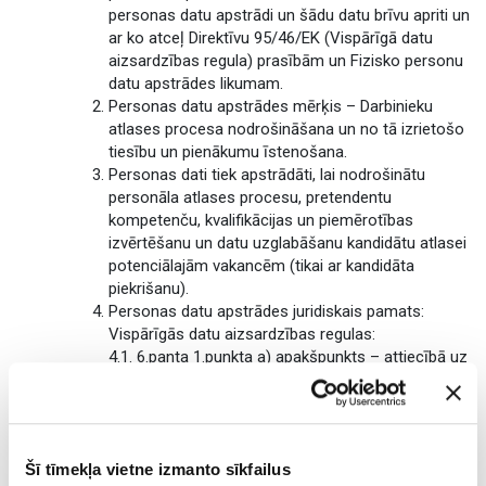
personas datu apstrādi un šādu datu brīvu apriti un
ar ko atceļ Direktīvu 95/46/EK (Vispārīgā datu
aizsardzības regula) prasībām un Fizisko personu
datu apstrādes likumam.
Personas datu apstrādes mērķis – Darbinieku
atlases procesa nodrošināšana un no tā izrietošo
tiesību un pienākumu īstenošana.
Personas dati tiek apstrādāti, lai nodrošinātu
personāla atlases procesu, pretendentu
kompetenču, kvalifikācijas un piemērotības
izvērtēšanu un datu uzglabāšanu kandidātu atlasei
potenciālajām vakancēm (tikai ar kandidāta
piekrišanu).
Personas datu apstrādes juridiskais pamats:
Vispārīgās datu aizsardzības regulas:
4.1. 6.panta 1.punkta a) apakšpunkts – attiecībā uz
CV iesniegšanas faktu un CV saglabāšanu citu
amata vakanču gadījumā;
4.2. 6.panta 1.punkta b) apakšpunkts – attiecībā uz
to pretendentu datu apstrādi, par kuriem ir
Šī tīmekļa vietne izmanto sīkfailus
pieņemts lēmums noslēgt darba līgumu;