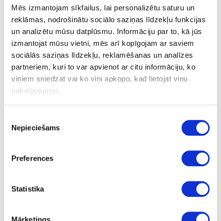
4.3. 6.panta 1.punkta c) apakšpunkts – atsevišķos
Mēs izmantojam sīkfailus, lai personalizētu saturu un
gadījumos uz atsevišķiem datu veidiem, ja
reklāmas, nodrošinātu sociālo saziņas līdzekļu funkcijas
normatīvie akti nosaka obligātās prasības
un analizētu mūsu datplūsmu. Informāciju par to, kā jūs
konkrētam amatam;
izmantojat mūsu vietni, mēs arī kopīgojam ar saviem
4.4. 6.panta 1.punkta f) apakšpunkts – attiecībā uz
tiesībām pārbaudīt, analizēt un dokumentēt
sociālās saziņas līdzekļu, reklamēšanas un analīzes
Pretendenta atbilstību amata prasībām.
partneriem, kuri to var apvienot ar citu informāciju, ko
Personāla atlases ietvaros LGS iegūst šādus
viņiem sniedzat vai ko viņi apkopo, kad lietojat viņu
datus – CV (dzīves gājuma apraksts) un tam
pakalpojumus.
pievienotos dokumentus – motivācijas vēstuli. Dati
cita starpā var tikt iegūti publiskajos personāla
atlases portālos, ja pretendents ir pieteicies
Piekrišanas
Nepieciešams
vakancei un izvietojis savu CV šādā portālā.
izvēle
Ja pretendents nav izvirzīts otrajai atlases kārtai –
darba intervijai, LGS nepieprasa pretendentam
Preferences
norādīt personas kodu vai citus personas datus.
Izvērtējot pieteikumus LGS apstrādā tikai tos
fizisko personu datus, kurus pretendēts iesniedzis
Statistika
kopā ar pieteikumu vakances sludinājumam.
Pirms darba intervijas (klātienē) LGS pretendentam
pieprasa aizpildīt apliecinājumu par piekrišanu
Mārketings