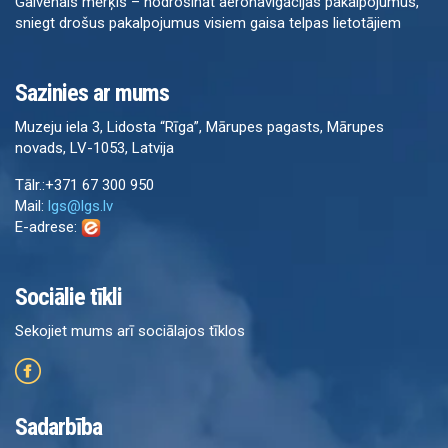
Galvenais mērķis – nodrošināt aeronavigācijas pakalpojumus,
sniegt drošus pakalpojumus visiem gaisa telpas lietotājiem
Sazinies ar mums
Muzeju iela 3, Lidosta “Rīga”, Mārupes pagasts, Mārupes
novads, LV-1053, Latvija
Tālr.:+371 67 300 950
Mail:
lgs@lgs.lv
E-adrese:
Sociālie tīkli
Sekojiet mums arī sociālajos tīklos
Sadarbība