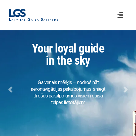
Your loyal guide
in the sky
Galvenais mērķis – nodrošināt
aeronavigācijas pakalpojumus, sniegt
Previous
Next
drošus pakalpojumus visiem gaisa
telpas lietotājiem