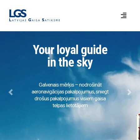
Your loyal guide
in the sky
Galvenais mērķis – nodrošināt
aeronavigācijas pakalpojumus, sniegt
Previous
Next
drošus pakalpojumus visiem gaisa
telpas lietotājiem