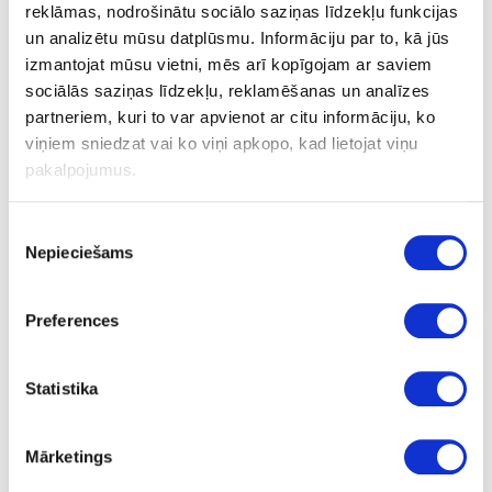
reklāmas, nodrošinātu sociālo saziņas līdzekļu funkcijas
un analizētu mūsu datplūsmu. Informāciju par to, kā jūs
Lasīt tālāk
izmantojat mūsu vietni, mēs arī kopīgojam ar saviem
sociālās saziņas līdzekļu, reklamēšanas un analīzes
partneriem, kuri to var apvienot ar citu informāciju, ko
* ATKLĀTS KONKURSS
viņiem sniedzat vai ko viņi apkopo, kad lietojat viņu
11 Dec 2019 |
Iepirkumi
pakalpojumus.
Iesniegšanas datums Iepirkuma Nr. Iepirkuma priekšmets Faili
Piekrišanas
lejuplādei
Nepieciešams
izvēle
Lasīt tālāk
Preferences
* 2.PIELIKUMA IEPIRKUMI
Statistika
11 Dec 2019 |
Iepirkumi
Mārketings
Iesniegšanas datums Iepirkuma Nr. Iepirkuma priekšmets Faili