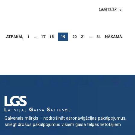
Lasīt tālāk
ATPAKAĻ
1
…
17
18
19
20
21
…
34
NĀKAMĀ
Galvenais mērķis – nodrošināt aeronavigācijas pakalpojumus,
sniegt drošus pakalpojumus visiem gaisa telpas lietotājiem