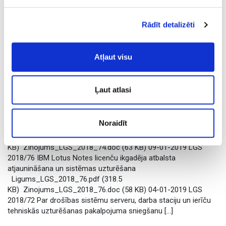
lejuplādei
Rādīt detalizēti
Lasīt tālāk
Atļaut visu
* 9.PANTA IEPIRKUMI
11 Dec 2019 |
Iepirkumi
Ļaut atlasi
Iesniegšanas datums Iepirkuma Nr. Iepirkuma priekšmets Faili
lejuplādei 21-01-2019 LGS 2018/74 Iekšējās teritorijas
Noraidīt
perimetra drošības ceļa izbūve RRC objektam, Babītes pag.
Ligums_LGS_2018_74.pdf (141.8
KB) Zinojums_LGS_2018_74.doc (63 KB) 09-01-2019 LGS
2018/76 IBM Lotus Notes licenču ikgadēja atbalsta
atjaunināšana un sistēmas uzturēšana
Ligums_LGS_2018_76.pdf (318.5
KB) Zinojums_LGS_2018_76.doc (58 KB) 04-01-2019 LGS
2018/72 Par drošības sistēmu serveru, darba staciju un ierīču
tehniskās uzturēšanas pakalpojuma sniegšanu […]