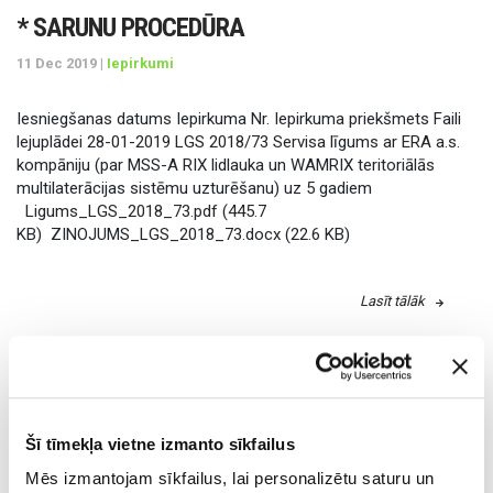
* SARUNU PROCEDŪRA
11 Dec 2019 |
Iepirkumi
Iesniegšanas datums Iepirkuma Nr. Iepirkuma priekšmets Faili
lejuplādei 28-01-2019 LGS 2018/73 Servisa līgums ar ERA a.s.
kompāniju (par MSS-A RIX lidlauka un WAMRIX teritoriālās
multilaterācijas sistēmu uzturēšanu) uz 5 gadiem
Ligums_LGS_2018_73.pdf (445.7
KB) ZINOJUMS_LGS_2018_73.docx (22.6 KB)
Lasīt tālāk
* SLĒGTS KONKURSS
11 Dec 2019 |
Iepirkumi
Šī tīmekļa vietne izmanto sīkfailus
Iesniegšanas datums Iepirkuma Nr. Iepirkuma priekšmets Faili
Mēs izmantojam sīkfailus, lai personalizētu saturu un
lejuplādei