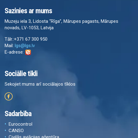
Sazinies ar mums
Muzeju iela 3, Lidosta “Rīga”, Mārupes pagasts, Mārupes
novads, LV-1053, Latvija
Tālr.:+371 67 300 950
Mail:
lgs@lgs.lv
E-adrese:
Sociālie tīkli
Sekojiet mums arī sociālajos tīklos
Sadarbība
Eurocontrol
CANSO
Civilās aviācijas aģentūra