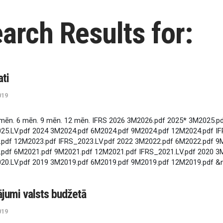
arch Results for:
a
t
i
019
m
ē
n
.
6
m
ē
n
.
9
m
ē
n
.
1
2
m
ē
n
.
I
F
R
S
2
0
2
6
3
M
2
0
2
6
.
p
d
f
2
0
2
5
*
3
M
2
0
2
5
.
p
0
2
5
.
L
V
.
p
d
f
2
0
2
4
3
M
2
0
2
4
.
p
d
f
6
M
2
0
2
4
.
p
d
f
9
M
2
0
2
4
.
p
d
f
1
2
M
2
0
2
4
.
p
d
f
I
F
.
p
d
f
1
2
M
2
0
2
3
.
p
d
f
I
F
R
S
_
2
0
2
3
.
L
V
.
p
d
f
2
0
2
2
3
M
2
0
2
2
.
p
d
f
6
M
2
0
2
2
.
p
d
f
9
.
p
d
f
6
M
2
0
2
1
.
p
d
f
9
M
2
0
2
1
.
p
d
f
1
2
M
2
0
2
1
.
p
d
f
I
F
R
S
_
2
0
2
1
.
L
V
.
p
d
f
2
0
2
0
3
0
2
0
.
L
V
.
p
d
f
2
0
1
9
3
M
2
0
1
9
.
p
d
f
6
M
2
0
1
9
.
p
d
f
9
M
2
0
1
9
.
p
d
f
1
2
M
2
0
1
9
.
p
d
f
&
ā
j
u
m
i
v
a
l
s
t
s
b
u
d
ž
e
t
ā
019