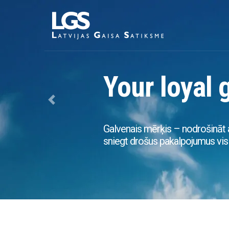
Your loyal 
Previous
Galvenais mērķis – nodrošināt 
sniegt drošus pakalpojumus visi