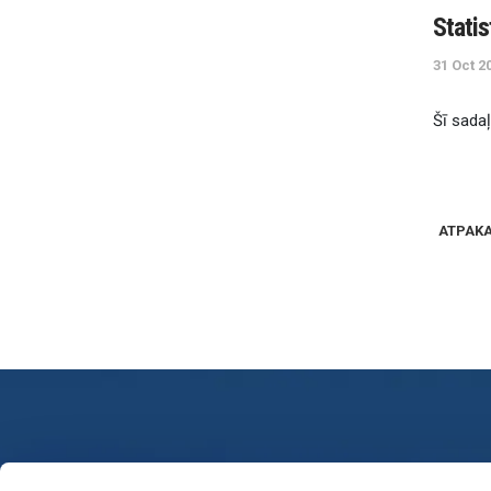
S
t
a
t
i
s
31 Oct 2
Š
ī
s
a
d
a
ļ
ATPAK