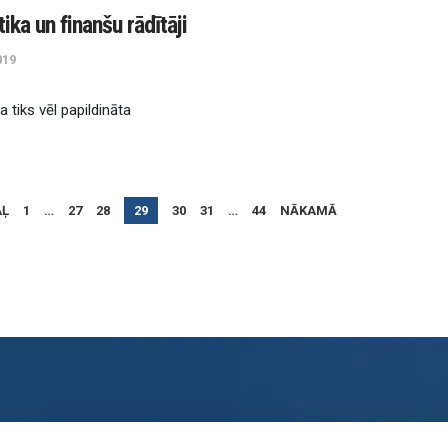
t
i
k
a
u
n
f
i
n
a
n
š
u
r
ā
d
ī
t
ā
j
i
019
a
t
i
k
s
v
ē
l
p
a
p
i
l
d
i
n
ā
t
a
AĻ
1
…
27
28
29
30
31
…
44
NĀKAMĀ