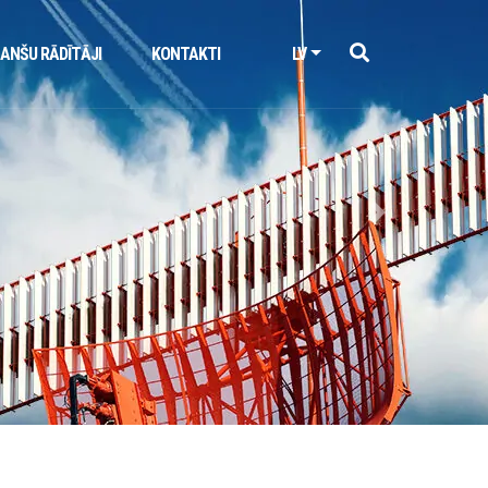
NANŠU RĀDĪTĀJI
KONTAKTI
LV
Next