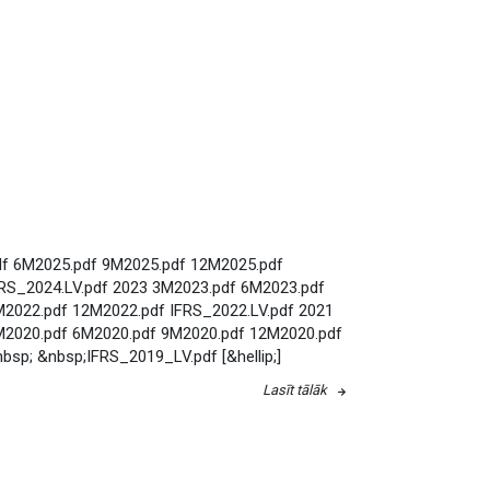
d
f
6
M
2
0
2
5
.
p
d
f
9
M
2
0
2
5
.
p
d
f
1
2
M
2
0
2
5
.
p
d
f
R
S
_
2
0
2
4
.
L
V
.
p
d
f
2
0
2
3
3
M
2
0
2
3
.
p
d
f
6
M
2
0
2
3
.
p
d
f
M
2
0
2
2
.
p
d
f
1
2
M
2
0
2
2
.
p
d
f
I
F
R
S
_
2
0
2
2
.
L
V
.
p
d
f
2
0
2
1
M
2
0
2
0
.
p
d
f
6
M
2
0
2
0
.
p
d
f
9
M
2
0
2
0
.
p
d
f
1
2
M
2
0
2
0
.
p
d
f
n
b
s
p
;
&
n
b
s
p
;
I
F
R
S
_
2
0
1
9
_
L
V
.
p
d
f
[
&
h
e
l
l
i
p
;
]
Lasīt tālāk