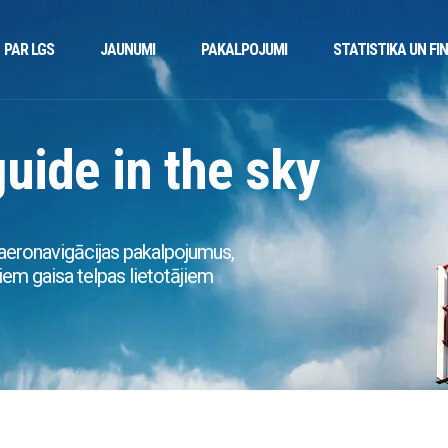
PAR LGS
JAUNUMI
PAKALPOJUMI
STATISTIKA UN FI
guide in the sky
aeronavigācijas pakalpojumus,
em gaisa telpas lietotājiem