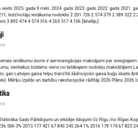
a
v
e
i
d
s
2
0
2
5
.
g
a
d
a
9
m
ē
n
.
2
0
2
4
.
g
a
d
s
2
0
2
3
.
g
a
d
s
2
0
2
2
.
g
a
d
s
2
0
2
1
.
g
a
2
1
1
;
I
e
d
z
ī
v
o
t
ā
j
u
i
e
n
ā
k
u
m
a
n
o
d
o
k
l
i
s
2
2
0
1
7
2
6
2
5
7
4
3
7
9
2
3
8
9
3
2
2
2
u
m
i
3
8
9
2
4
7
4
4
5
7
4
5
1
6
4
2
6
9
5
1
7
4
1
0
6
[
&
h
e
l
l
i
p
;
]
ā
j
i
019
v
e
n
a
i
s
i
e
n
ā
k
u
m
u
a
v
o
t
s
i
r
a
e
r
o
n
a
v
i
g
ā
c
i
j
a
s
m
a
k
s
ā
j
u
m
i
p
a
r
s
n
i
e
g
t
a
j
i
e
m
u
m
u
,
v
i
e
n
l
a
i
k
u
s
b
ū
d
a
m
s
v
i
e
n
s
n
o
l
i
e
l
ā
k
a
j
i
e
m
n
o
d
o
k
ļ
u
m
a
k
s
ā
t
ā
j
i
e
m
L
t
o
,
g
a
n
L
a
t
v
i
j
a
s
g
a
i
s
a
t
e
l
p
u
t
r
a
n
z
ī
t
ā
š
ķ
ē
r
s
o
j
o
š
o
g
a
i
s
a
k
u
ģ
u
s
k
a
i
t
s
.
&
n
s
k
i
)
:
M
ē
r
ķ
u
i
z
p
i
l
d
e
u
n
d
a
r
b
ī
b
u
r
a
k
s
t
u
r
o
j
o
š
i
e
r
ā
d
ī
t
ā
j
i
2
0
2
6
P
l
ā
n
s
2
0
2
6
I
t
i
k
a
019
S
t
a
t
i
s
t
i
k
a
G
a
d
s
P
ā
r
l
i
d
o
j
u
m
i
u
n
i
e
k
š
ē
j
i
e
l
i
d
o
j
u
m
i
U
z
R
ī
g
u
/
n
o
R
ī
g
a
s
K
o
2
3
6
5
0
6
3
%
2
0
1
5
1
7
7
4
2
1
6
7
8
4
3
2
4
5
2
6
4
1
%
2
0
1
6
1
7
9
1
7
4
6
7
8
2
5
2
]