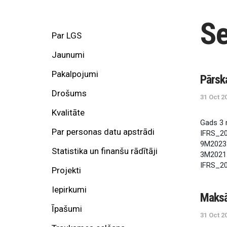
Se
Par LGS
Jaunumi
Pakalpojumi
P
ā
r
s
k
Drošums
31 Oct 2
Kvalitāte
G
a
d
s
3
Par personas datu apstrādi
I
F
R
S
_
2
9
M
2
0
2
3
Statistika un finanšu rādītāji
3
M
2
0
2
1
I
F
R
S
_
2
Projekti
Iepirkumi
M
a
k
s
Īpašumi
31 Oct 2