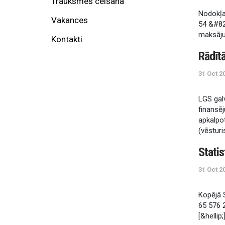
Trauksmes celšana
N
o
d
o
k
ļ
Vakances
5
4
&
#
8
m
a
k
s
ā
j
Kontakti
R
ā
d
ī
t
31 Oct 2
L
G
S
g
a
l
f
n
a
n
s
ē
j
a
p
k
a
l
p
o
(
v
ē
s
t
u
r
i
S
t
a
t
i
s
31 Oct 2
K
o
p
ē
j
ā
6
5
5
7
6
[
&
h
e
l
l
i
p
;